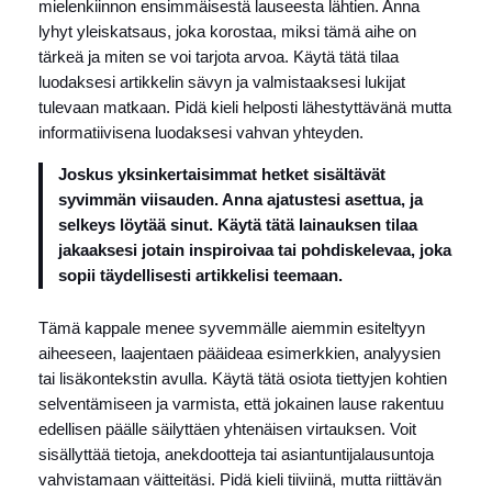
mielenkiinnon ensimmäisestä lauseesta lähtien. Anna
lyhyt yleiskatsaus, joka korostaa, miksi tämä aihe on
tärkeä ja miten se voi tarjota arvoa. Käytä tätä tilaa
luodaksesi artikkelin sävyn ja valmistaaksesi lukijat
tulevaan matkaan. Pidä kieli helposti lähestyttävänä mutta
informatiivisena luodaksesi vahvan yhteyden.
Joskus yksinkertaisimmat hetket sisältävät
syvimmän viisauden. Anna ajatustesi asettua, ja
selkeys löytää sinut. Käytä tätä lainauksen tilaa
jakaaksesi jotain inspiroivaa tai pohdiskelevaa, joka
sopii täydellisesti artikkelisi teemaan.
Tämä kappale menee syvemmälle aiemmin esiteltyyn
aiheeseen, laajentaen pääideaa esimerkkien, analyysien
tai lisäkontekstin avulla. Käytä tätä osiota tiettyjen kohtien
selventämiseen ja varmista, että jokainen lause rakentuu
edellisen päälle säilyttäen yhtenäisen virtauksen. Voit
sisällyttää tietoja, anekdootteja tai asiantuntijalausuntoja
vahvistamaan väitteitäsi. Pidä kieli tiiviinä, mutta riittävän