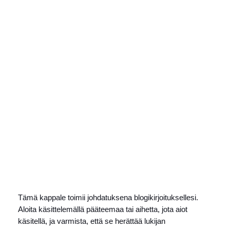
Siirry
sisältöön
Instagram
Faceboo
X
Verkkokauppojen uudet
trendit ja innovaatiot
8 huhtikuun, 2026
Tämä kappale toimii johdatuksena blogikirjoituksellesi.
Aloita käsittelemällä pääteemaa tai aihetta, jota aiot
käsitellä, ja varmista, että se herättää lukijan