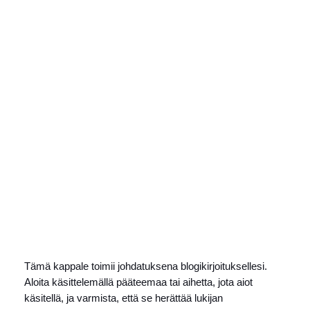
Siirry
sisältöön
Instagram
Faceboo
X
Vinkkejä onnistuneisiin
verkkokauppaostoksiin
8 huhtikuun, 2026
Tämä kappale toimii johdatuksena blogikirjoituksellesi.
Aloita käsittelemällä pääteemaa tai aihetta, jota aiot
käsitellä, ja varmista, että se herättää lukijan