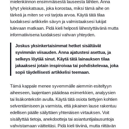
mielenkiinnon ensimmäisestä lauseesta lähtien. Anna
lyhyt yleiskatsaus, joka korostaa, miksi tämä aihe on
tärkeä ja miten se voi tarjota arvoa. Käytä tätä tilaa
luodaksesi artikkelin sävyn ja valmistaaksesi lukijat
tulevaan matkaan. Pidä kieli helposti lähestyttävänä mutta
informatiivisena luodaksesi vahvan yhteyden.
Joskus yksinkertaisimmat hetket sisältävät
syvimmän viisauden. Anna ajatustesi asettua, ja
selkeys löytää sinut. Käytä tätä lainauksen tilaa
jakaaksesi jotain inspiroivaa tai pohdiskelevaa, joka
sopii täydellisesti artikkelisi teemaan.
Tämä kappale menee syvemmälle aiemmin esiteltyyn
aiheeseen, laajentaen pääideaa esimerkkien, analyysien
tai lisäkontekstin avulla. Käytä tätä osiota tiettyjen kohtien
selventämiseen ja varmista, että jokainen lause rakentuu
edellisen päälle säilyttäen yhtenäisen virtauksen. Voit
sisällyttää tietoja, anekdootteja tai asiantuntijalausuntoja
vahvistamaan väitteitäsi. Pidä kieli tiiviinä, mutta riittävän